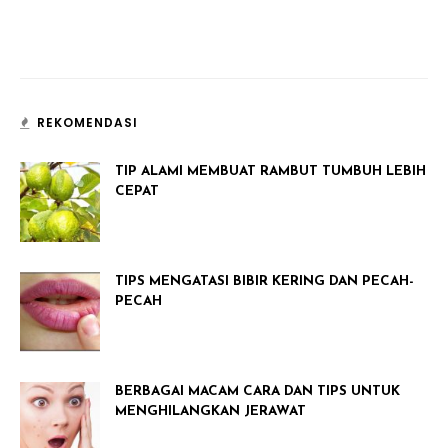
REKOMENDASI
TIP ALAMI MEMBUAT RAMBUT TUMBUH LEBIH
CEPAT
TIPS MENGATASI BIBIR KERING DAN PECAH-
PECAH
BERBAGAI MACAM CARA DAN TIPS UNTUK
MENGHILANGKAN JERAWAT