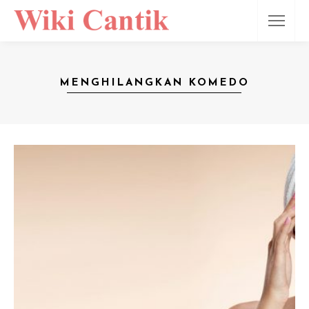
MENGHILANGKAN KOMEDO